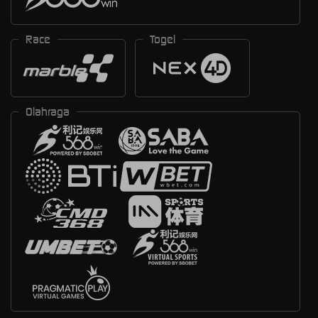
Race
Togel
Olahraga