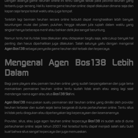
Dengan adanya game taruhan online ini tentu banyak sekali para pecinta taruhan yang
terbantu juga senang. Hal itu karena game taruhan online dapat dilakukan dimana saja dan
kapan saja tanpa terikat waktu atau juga tempat.
Terlebih lagi bermain taruhan secara online terbukti dapat menghasilkan lebih banyak
keuntungan mulai dari jutaan, puluhan, hingga ratusan juta rupiah dalam waktu yang
singkat hanya beberapa menit atau bahkan detik jika sangat beruntung.
Namun tentu hal itu tidak bisa dilakukan atau didapakan begitu saja, ada cukup banyak hal
penting dan harus diperhatikan juga dilakukan. Salah satunya yaitu dengan mengenal
Agen Bos138
sebagai penyedia game taruhan slot terbaik dan terpercaya.
Mengenal Agen Bos138 Lebih
Dalam
Bagi para players atau pemain taruhan online yang sudah berpengalaman dan juga lama
memainkan permainan taruhan online tentu sudah tidak aneh atau asing lagi saat
mendengar nama agen atau situs
Bos138 Slot
ini.
Agen Bos138
merupakan suatu permainan slot taruhan online yang dimiliki oleh provider
taruhan terbesar dan sudah sejak lama bergerak di dunia pertaruhanan online. Tentu situs
ini tidak perlu diragukan atau dipertanyakan lagi kepercayaan dan keamanannya.
Provider, situs, atau juga agen taruhan online terpercaya
Bos138
ini sudah ada di dunia
pertaruhanan online sejak tahun 2007. Hal tersebut tentu dapat menjadi salah satu bukti
kuat bahwa situs sangat terpercaya dan juga memuaskan.