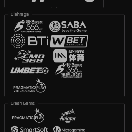
Olahraga
Crash Game