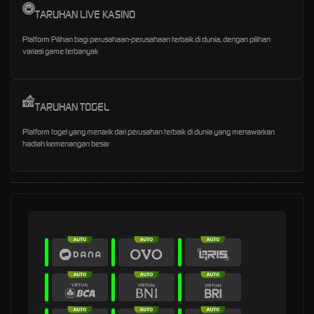
TARUHAN LIVE KASINO
Platform Pilihan bagi perusahaan-perusahaan terbaik di dunia, dengan pilihan
variasi game terbanyak
TARUHAN TOGEL
Platform togel yang menarik dari perusahan terbaik di dunia yang menawarkan
hadiah kemenangan besar