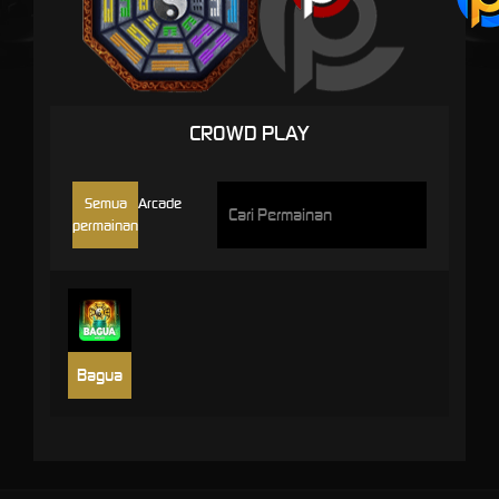
CROWD PLAY
Semua
Arcade
permainan
Bagua