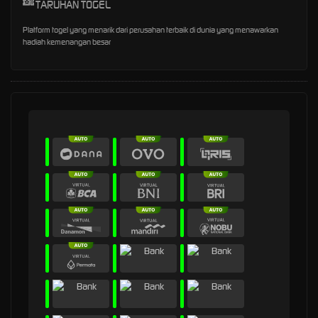
TARUHAN TOGEL
Platform togel yang menarik dari perusahan terbaik di dunia yang menawarkan
hadiah kemenangan besar