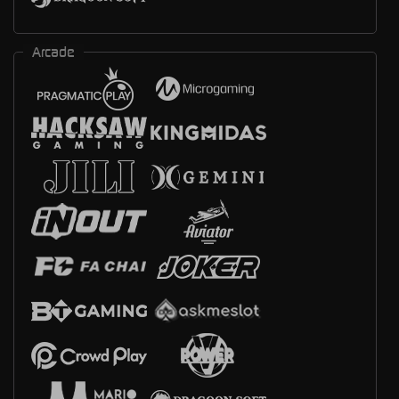
Arcade