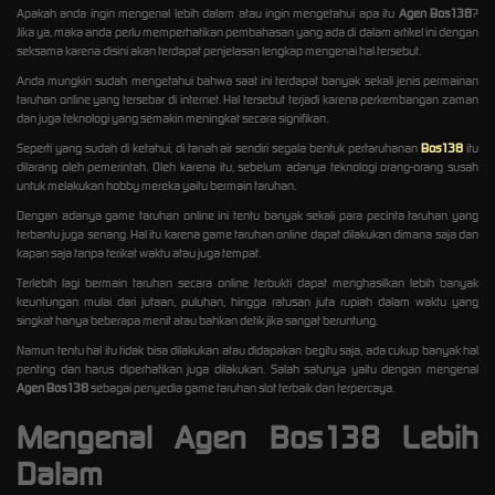
Apakah anda ingin mengenal lebih dalam atau ingin mengetahui apa itu
Agen Bos138
?
Jika ya, maka anda perlu memperhatikan pembahasan yang ada di dalam artikel ini dengan
seksama karena disini akan terdapat penjelasan lengkap mengenai hal tersebut.
Anda mungkin sudah mengetahui bahwa saat ini terdapat banyak sekali jenis permainan
taruhan online yang tersebar di internet. Hal tersebut terjadi karena perkembangan zaman
dan juga teknologi yang semakin meningkat secara signifikan.
Seperti yang sudah di ketahui, di tanah air sendiri segala bentuk pertaruhanan
Bos138
itu
dilarang oleh pemerintah. Oleh karena itu, sebelum adanya teknologi orang-orang susah
untuk melakukan hobby mereka yaitu bermain taruhan.
Dengan adanya game taruhan online ini tentu banyak sekali para pecinta taruhan yang
terbantu juga senang. Hal itu karena game taruhan online dapat dilakukan dimana saja dan
kapan saja tanpa terikat waktu atau juga tempat.
Terlebih lagi bermain taruhan secara online terbukti dapat menghasilkan lebih banyak
keuntungan mulai dari jutaan, puluhan, hingga ratusan juta rupiah dalam waktu yang
singkat hanya beberapa menit atau bahkan detik jika sangat beruntung.
Namun tentu hal itu tidak bisa dilakukan atau didapakan begitu saja, ada cukup banyak hal
penting dan harus diperhatikan juga dilakukan. Salah satunya yaitu dengan mengenal
Agen Bos138
sebagai penyedia game taruhan slot terbaik dan terpercaya.
Mengenal Agen Bos138 Lebih
Dalam