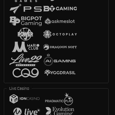
Live Casino