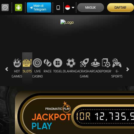
Main di
MASUK
DAFTAR
Telegram
HOT
SLOTS
LIVE
RACE
TOGEL
OLAHRAGA
CRASH
ARCADE
POKER
E-
SABUN
GAMES
CASINO
GAME
SPORTS
AYAM
IDR
12,735,
JACKPOT
PLAY