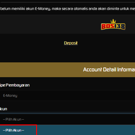
 belum memiliki akun E-Money, maka secara otomatis anda akan diminta untuk me