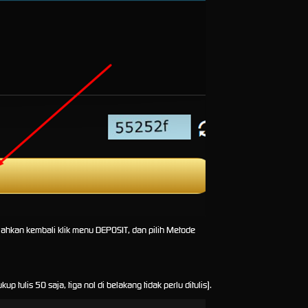
ilahkan kembali klik menu DEPOSIT, dan pilih Metode
p tulis 50 saja, tiga nol di belakang tidak perlu ditulis).