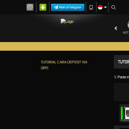
Main di Telegram
HOT
TUTOR
TUTORIAL CARA DEPOSIT VIA
QRIS
1. Pada 